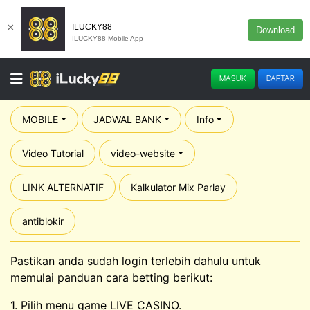
×
ILUCKY88
Download
ILUCKY88 Mobile App
MASUK
DAFTAR
MOBILE
JADWAL BANK
Info
Video Tutorial
video-website
LINK ALTERNATIF
Kalkulator Mix Parlay
antiblokir
Pastikan anda sudah login terlebih dahulu untuk
memulai panduan cara betting berikut:
1. Pilih menu game LIVE CASINO.