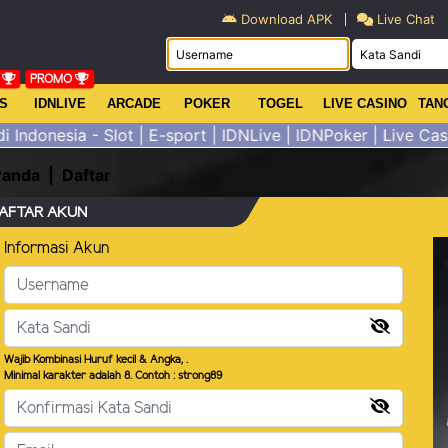
Download APK
Live Chat
O
PROMO
S
IDNLIVE
ARCADE
POKER
TOGEL
LIVE CASINO
TAN
ia - Slot | E-sport | IDNLive | IDNPoker | Live Casino | S
randa
Daftar
AFTAR AKUN
Informasi Akun
Wajib Kombinasi Huruf kecil & Angka, .
Minimal karakter adalah 8. Contoh : strong89