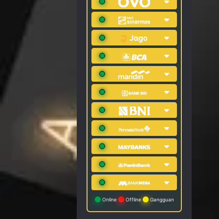
Online
Offline
Gangguan